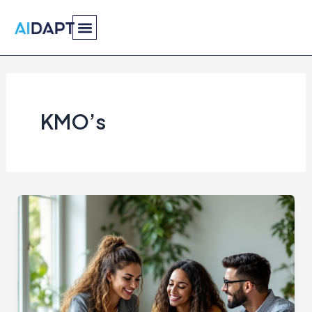
Spring
naar
de
inhoud
KMO’s