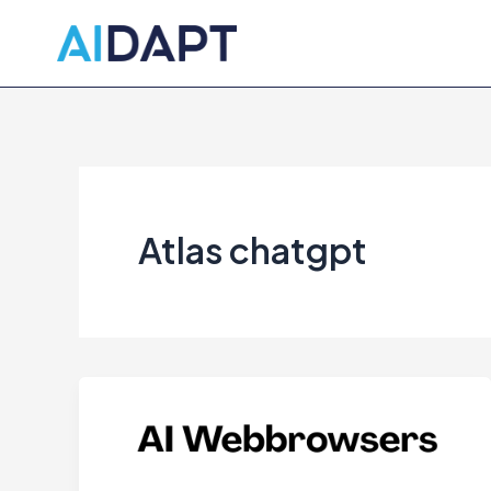
Spring
naar
de
inhoud
Atlas chatgpt