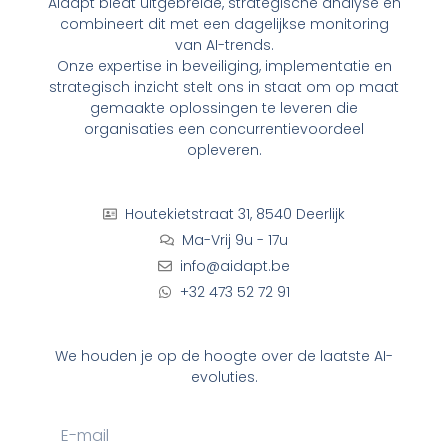
r
AIdapt biedt uitgebreide, strategische analyse en
combineert dit met een dagelijkse monitoring
van AI-trends.
Onze expertise in beveiliging, implementatie en
strategisch inzicht stelt ons in staat om op maat
gemaakte oplossingen te leveren die
organisaties een concurrentievoordeel
opleveren.
Houtekietstraat 31, 8540 Deerlijk
Ma-Vrij 9u - 17u
info@aidapt.be
+32 473 52 72 91
We houden je op de hoogte over de laatste AI-
evoluties.
Email