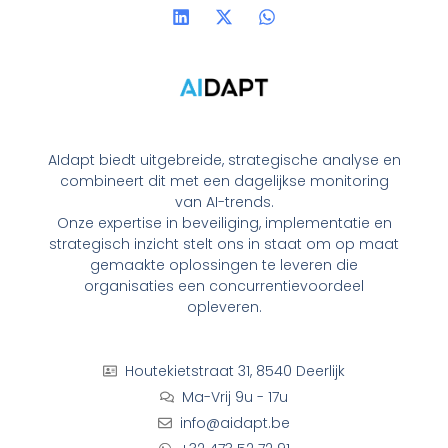
L
X
W
i
-
h
n
t
a
k
w
t
e
i
s
d
t
a
i
t
p
n
e
p
r
AIdapt biedt uitgebreide, strategische analyse en
combineert dit met een dagelijkse monitoring
van AI-trends.
Onze expertise in beveiliging, implementatie en
strategisch inzicht stelt ons in staat om op maat
gemaakte oplossingen te leveren die
organisaties een concurrentievoordeel
opleveren.
Houtekietstraat 31, 8540 Deerlijk
Ma-Vrij 9u - 17u
info@aidapt.be