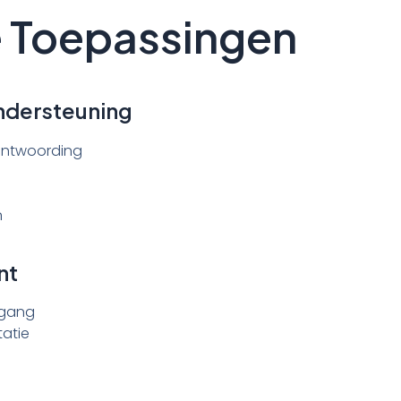
e Toepassingen
Ondersteuning
eantwoording
n
nt
egang
atie