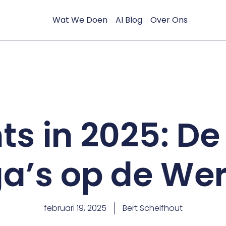
Wat We Doen
AI Blog
Over Ons
ts in 2025: D
ga’s op de Wer
februari 19, 2025
Bert Schelfhout