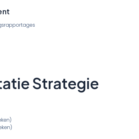
ent
gsrapportages
atie Strategie
eken)
eken)